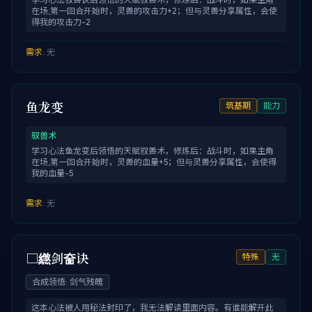
在场,第一回合开始时，灵兽的攻击力+2；但与灵兽分享属性，会使
得我的攻击力-2
需求
:
无
鱼龙变
筑基期
能力
驭兽术
学习心法鱼龙变后领悟的天赋驭兽术，修炼后：战斗时，如果主角
在场,第一回合开始时，灵兽的血量+5；但与灵兽分享属性，会使得
我的血量-5
需求
:
无
□繺剑奤诀
特殊
无
合成领悟
:
剑气残魄
这本心法被人用秘法封印了，我无法解读里面内容。有谁能解开此