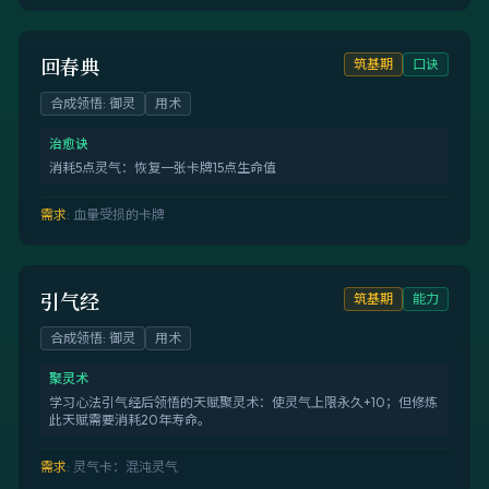
回春典
筑基期
口诀
合成领悟
:
御灵
用术
治愈诀
消耗5点灵气：恢复一张卡牌15点生命值
需求
:
血量受损的卡牌
引气经
筑基期
能力
合成领悟
:
御灵
用术
聚灵术
学习心法引气经后领悟的天赋聚灵术：使灵气上限永久+10；但修炼
此天赋需要消耗20年寿命。
需求
:
灵气卡：混沌灵气