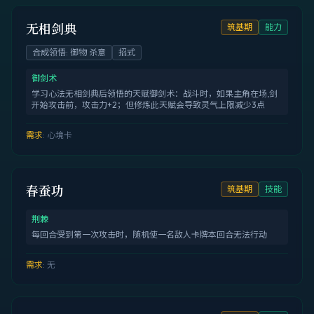
无相剑典
筑基期
能力
合成领悟
:
御物 杀意
招式
御剑术
学习心法无相剑典后领悟的天赋御剑术：战斗时，如果主角在场,剑
开始攻击前，攻击力+2；但修炼此天赋会导致灵气上限减少3点
需求
:
心境卡
春蚕功
筑基期
技能
荆棘
每回合受到第一次攻击时，随机使一名敌人卡牌本回合无法行动
需求
:
无