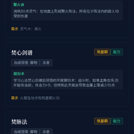
聚火诀
消耗30点灵气：在地面上形成聚火阵法，所有位于阵法内的敌人均
受到伤害
需求
:
灵气卡：离火
焚心剑谱
筑基期
能力
合成领悟
:
御物
杀意
御剑术
学习心法焚心剑谱后领悟的天赋御剑术：战斗时，如果主角在场,剑
开始攻击前，攻击力+3；但修炼此天赋会导致血量上限减少10点
需求
:
火属性地点和筑基期火剑
焚脉法
筑基期
能力
合成领悟
:
御物
杀意