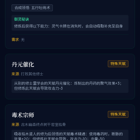
合成领悟
:
五行吐纳术
御灵秘诀
修炼后获得以下能力：灵气卡牌在消失时，会自动吸取补充至自身
需求
:
无
丹元催化
特殊天赋
来源
:
打败其他修士
从别的修士里学会的天赋丹元催化：炼制出的丹药的聚气效果+3；
但修炼此天赋会导致攻击力-3
毒术宗师
特殊天赋
来源
:
古木幽森终点树干密室枯骨
吸收枯木道人的修为后领悟的天赋毒术精通：使用毒药时，断脉的
效果+20：但修炼此天赋会导致，攻击力-10；血量-30