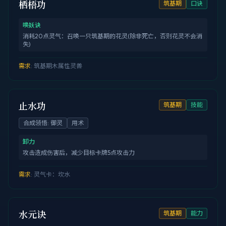
栖梧功
筑基期
口诀
唤妖诀
消耗20点灵气：召唤一只筑基期的花灵(除非死亡，否则花灵不会消
失)
需求
:
筑基期木属性灵兽
止水功
筑基期
技能
合成领悟
:
御灵
用术
卸力
攻击造成伤害后，减少目标卡牌5点攻击力
需求
:
灵气卡：坎水
水元诀
筑基期
能力