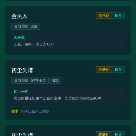
金灵术
炼气期
技能
合成领悟
:
试金
天罡体
回合开始时，攻击力+2/4
初尘剑谱
筑基期
技能
合成领悟
:
御物 杀意
招式
初尘一式
攻击的目标如果本回合未出手，则造成的伤害提高10点
需求
:
筑基仙品以上的剑
初尘剑谱
筑基期
技能