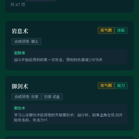
共 47 项
岩息术
炼气期
技能
合成领悟
:
御土
岩肤体
战斗开始后受到的第一次攻击，受到的伤害减少5/15点
御剑术
炼气期
能力
合成领悟
:
剑意
剑意 试金
御剑术
学习心法御剑术后领悟的天赋御剑术：战斗时，如果主角在场,剑开
始攻击前，攻击力+1