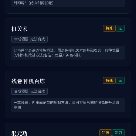
封印吗?（给玄剑阁长老）
机关术
特殊
无
合成领悟
:
无法合成
此书并非是讲述修炼方法，而是传授机关术的基础理论，各种傀儡
的制作和改进方法(备注：傀儡升神品材料)
残卷·神机百炼
特殊
无
合成领悟
:
无法合成
一本残篇，但里面记载的炼制方法，竟可将练气期的傀儡提升至筑
基期
混元功
特殊
能力