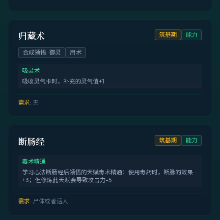
归藏术
筑基期
能力
合成领悟
:
御灵
用术
吸灵术
吸收灵气卡时，补充的灵气值+1
需求
:
无
断肠经
筑基期
能力
毒术精通
学习心法断肠经后领悟的天赋毒术精通：使用毒药时，断脉的效果
+3；但修炼此天赋会导致攻击力-5
需求
:
尸体或者活人