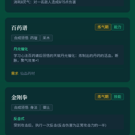
消耗8灵气：对一名敌人造成8/15点伤害
百药谱
炼气期
能力
合成领悟
:
药理
采木
丹元催化
学习心法百药谱后领悟的天赋丹元催化：炼制出的丹药的活血，断
脉，聚气效果+1
需求
:
仙品药材
金刚拳
炼气期
技能
合成领悟
:
身法
御土
反击式
受到攻击后，执行一次反击(反击伤害为正常攻击力的一半)