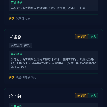
百炼钢躯
学习心法玄火锻骨录后领悟的天赋，修炼后，攻击+1；血量+1
需求
:
火属性地点
百毒谱
筑基期
能力
合成领悟
:
御灵
毒术精通
学习心法百毒谱后领悟的天赋毒术精通：使用毒药时，断脉的效果
+3；但修炼此天赋会导致御物消耗增加1点。(御物：把法宝/灵兽/傀
儡加入战场)
需求
:
筑基期神品毒药
轮回经
筑基期
能力
生死契约