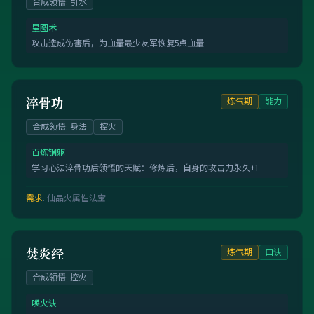
合成领悟
:
引水
星图术
攻击造成伤害后，为血量最少友军恢复5点血量
淬骨功
炼气期
能力
合成领悟
:
身法
控火
百炼钢躯
学习心法淬骨功后领悟的天赋：修炼后，自身的攻击力永久+1
需求
:
仙品火属性法宝
焚炎经
炼气期
口诀
合成领悟
:
控火
唤火诀