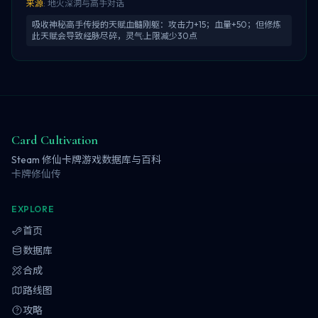
来源
:
地火深洞与高手对话
吸收神秘高手传授的天赋血髓刚躯：攻击力+15；血量+50；但修炼
此天赋会导致经脉尽碎，灵气·上限减少30点
Card Cultivation
Steam 修仙卡牌游戏数据库与百科
卡牌修仙传
EXPLORE
首页
数据库
合成
路线图
攻略