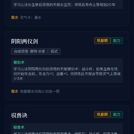
学习心法长生录后领悟的天赋长生咒：修炼后寿命上限增加20年
需求
:
灵气卡：震木
阴阳两仪剑
筑基期
能力
合成领悟
:
御物 杀意
招式
御剑术
学习心法阴阳两仪剑后领悟的天赋御剑术：战斗时，如果主角在场,
剑开始攻击前，攻击力+1；血量+1；但修炼此天赋会导致灵气上限减
少3点
需求
:
筑基期水剑和火剑各一把
驭兽诀
筑基期
能力
驭兽术
学习心法驭兽诀后领悟的天赋驭兽术，修炼后：战斗时，如果主角