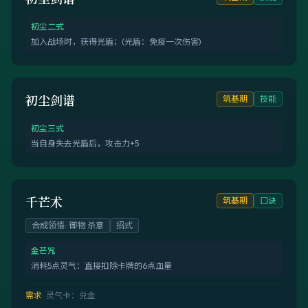
初尘二式
加入战场时，获得光盾；(光盾：免疫一次伤害)
初尘剑谱
筑基期
技能
初尘三式
当自身失去光盾后，攻击力+5
千芒术
筑基期
口诀
合成领悟
:
御物 杀意
招式
金芒咒
消耗5点灵气：直接扣除卡牌的6点血量
需求
:
灵气卡：兑金