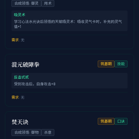
合成领悟
:
御灵
用术
吸灵术
学习心法水元诀后领悟的天赋吸灵术：吸收灵气卡时，补充的灵气
值+1
需求
:
无
混元破障拳
筑基期
技能
反击式贰
受到攻击后，自身攻击+8
需求
:
无
焚天诀
筑基期
口诀
合成领悟
:
御物
杀意