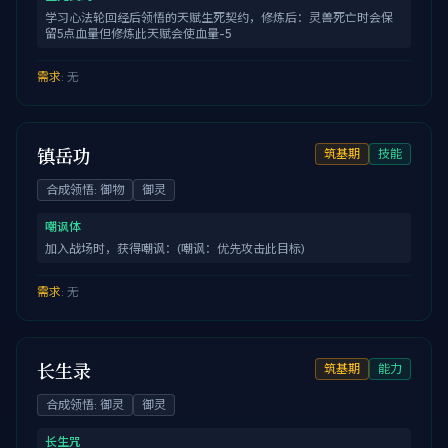
学习心法轮回经后领悟的天赋生死契约，修炼后：灵兽死亡时会保
留5点血量但修炼此天赋会使血量-5
需求
:
无
镇岳功
筑基期
技能
合成领悟
:
御物
御灵
嘲讽体
加入战场时，获得嘲讽：(嘲讽：优先攻击此目标)
需求
:
无
长生录
筑基期
能力
合成领悟
:
御灵
御灵
长生咒