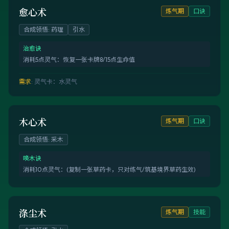
愈心术
炼气期
口诀
合成领悟
:
药理
引水
治愈诀
消耗5点灵气：恢复一张卡牌8/15点生命值
需求
:
灵气卡：水灵气
木心术
炼气期
口诀
合成领悟
:
采木
唤木诀
消耗10点灵气：(复制一张草药卡，只对练气/筑基境界草药生效)
涤尘术
炼气期
技能