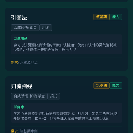
引潮法
筑基期
能力
合成领悟
:
御灵
用术
口诀精通
学习心法引潮诀后领悟的天赋口诀精通：使用口诀时的灵气消耗减
少3点；但修炼此天赋会导致，攻击力-2
需求
:
水资源地点
归流剑经
筑基期
能力
合成领悟
:
御物 杀意
招式
御剑术
学习心法归流剑经后领悟的天赋御剑术：战斗时，如果主角在场,剑
开始攻击前，血量+2；但修炼此天赋会导致灵气上限减少3点
需求
:
筑基期水剑